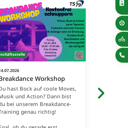
eschäftsstelle
Geschäftsstell
14.07.2026
13.07.2026
Breakdance Workshop
KursKar
Du hast Bock auf coole Moves,
Bleib auch
Musik und Action? Dann bist
Sommerfer
du bei unserem Breakdance-
unserer K
Training genau richtig!
SummerSpe
Egal, ob du gerade erst
Sichere di