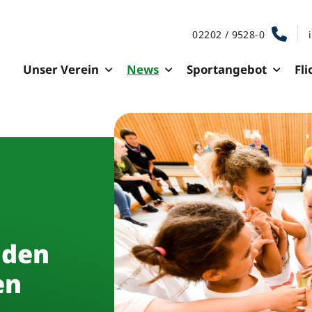
02202 / 9528-0
Unser Verein
News
Sportangebot
Fli
 den
en