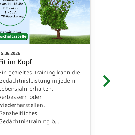
eschäftsstelle
Geschäftsstell
15.06.2026
09.06.2026
Fit im Kopf
Gemeins
schauen
Ein gezieltes Training kann die
Das Eröff
Gedächtnisleistung in jedem
Nationalm
Lebensjahr erhalten,
wir gemei
verbessern oder
Komm einf
wiederherstellen.
deine Fre
Ganzheitliches
und lass 
Gedächtnistraining b…