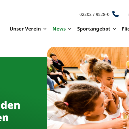
02202 / 9528-0
Unser Verein
News
Sportangebot
Fli
 den
en