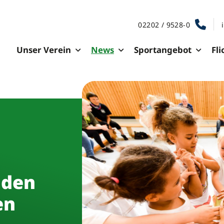
02202 / 9528-0
Unser Verein
News
Sportangebot
Fli
 den
en